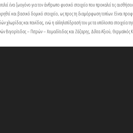
οτελεί ένα ζωογόνο για τον άνθρωπο φυσικό στοιχείο που προκαλεί τις αισθήσει
θεωρηθεί και βασικό δομικό στοιχείο, ως προς τη διαμόρφωση τοπίων. Είναι προφ
δών χλωρίδας και πανίδας, ενώ η αλληλεπίδρασή του με τα υπόλοιπα στοιχεία τη
ών Βεγορίτιδας – Πετρών – Χειμαδίτιδας και Ζάζαρης, Δέλτα Αξιού, ΘερμαΙκός 