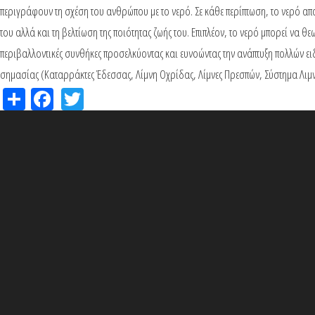
περιγράφουν τη σχέση του ανθρώπου με το νερό. Σε κάθε περίπτωση, το νερό απ
του αλλά και τη βελτίωση της ποιότητας ζωής του. Επιπλέον, το νερό μπορεί να 
περιβαλλοντικές συνθήκες προσελκύοντας και ευνοώντας την ανάπτυξη πολλών ει
σημασίας (Καταρράκτες Έδεσσας, Λίμνη Οχρίδας, Λίμνες Πρεσπών, Σύστημα Λιμν
Share
Facebook
Twitter