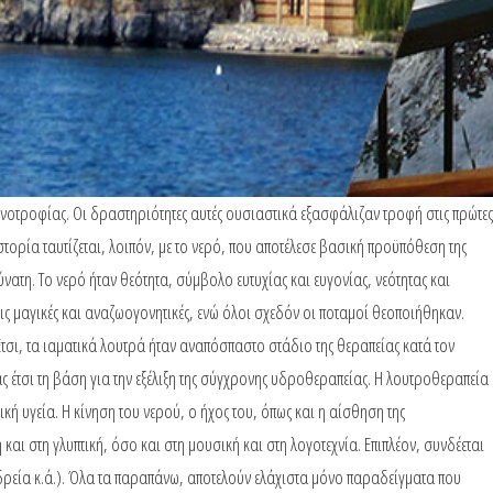
τηνοτροφίας. Οι δραστηριότητες αυτές ουσιαστικά εξασφάλιζαν τροφή στις πρώτες
τορία ταυτίζεται, λοιπόν, με το νερό, που αποτέλεσε βασική προϋπόθεση της
ατη. Το νερό ήταν θεότητα, σύμβολο ευτυχίας και ευγονίας, νεότητας και
ις μαγικές και αναζωογονητικές, ενώ όλοι σχεδόν οι ποταμοί θεοποιήθηκαν.
 Έτσι, τα ιαματικά λουτρά ήταν αναπόσπαστο στάδιο της θεραπείας κατά τον
ας έτσι τη βάση για την εξέλιξη της σύγχρονης υδροθεραπείας. Η λουτροθεραπεία
ή υγεία. Η κίνηση του νερού, ο ήχος του, όπως και η αίσθηση της
ι στη γλυπτική, όσο και στη μουσική και στη λογοτεχνία. Επιπλέον, συνδέεται
νυδρεία κ.ά.). Όλα τα παραπάνω, αποτελούν ελάχιστα μόνο παραδείγματα που