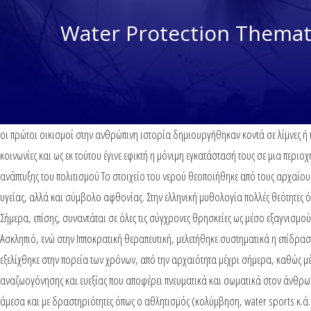
Water Protection Themati
οι πρώτοι οικισμοί στην ανθρώπινη ιστορία δημιουργήθηκαν κοντά σε λίμνες ή π
κοινωνίες και ως εκ τούτου έγινε εφικτή η μόνιμη εγκατάστασή τους σε μια περι
ανάπτυξης του πολιτισμού Το στοιχείο του νερού θεοποιήθηκε από τους αρχαίους
υγείας, αλλά και σύμβολο αφθονίας. Στην ελληνική μυθολογία πολλές θεότητες ό
Σήμερα, επίσης, συναντάται σε όλες τις σύγχρονες θρησκείες ως μέσο εξαγνισμού.
Ασκληπιό, ενώ στην Ιπποκρατική θεραπευτική, μελετήθηκε συστηματικά η επίδρασ
εξελίχθηκε στην πορεία των χρόνων, από την αρχαιότητα μέχρι σήμερα, καθώς μέ
αναζωογόνησης και ευεξίας που αποφέρει πνευματικά και σωματικά στον άνθρωπο 
άμεσα και με δραστηριότητες όπως ο αθλητισμός (κολύμβηση, water sports κ.ά.