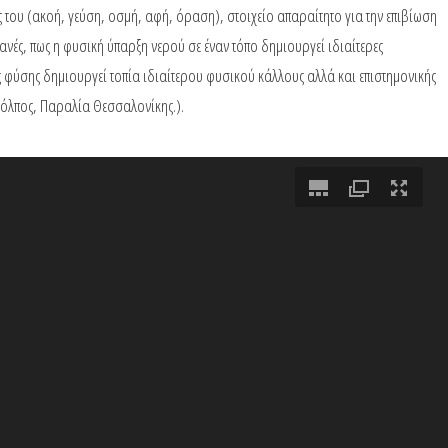
ς του (ακοή, γεύση, οσμή, αφή, όραση), στοιχείο απαραίτητο για την επιβίωση
ανές, πως η φυσική ύπαρξη νερού σε έναν τόπο δημιουργεί ιδιαίτερες
ς φύσης δημιουργεί τοπία ιδιαίτερου φυσικού κάλλους αλλά και επιστημονικής
Κόλπος, Παραλία Θεσσαλονίκης.).