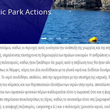
c Park Actions
οτάμια, καθώς οι περιοχές αυτές ευνόησαν την ανάπτυξη της γεωργίας και της κ
οχή, σημαίνοντας ταυτόχρονα τη δημιουργία των πρώτων οικισμών. Η ανθρώπινη ισ
 πολιτισμούς, καθώς ήταν ξεκάθαρο ότι χωρίς αυτό η επιβίωση τους θα ήταν αδύν
πως οι Νύμφες, κόρες του Δία συνδέθηκαν με τα γλυκά νερά και διέθεταν δυνάμε
 Το νερό συνδέθηκε, επιπλέον, από την αρχαιότητα με την επιστήμη της ιατρικής.
η του κλίματος και των θεραπευτικών ιδιοτήτων των νερών στην υγεία, αποτελώντ
σω των ιαματικών φυσικών πόρων καλλιεργείται τόσο η σωματική όσο και η ψυχικ
επηρέασαν ποικιλοτρόπως τις τέχνες, καθώς το συναντάμε τόσο στη ζωγραφική κα
), η αναψυχή (πεζοπορίες, canyoning κ.ά.) και ο πολιτισμός (μουσεία νερού, ε