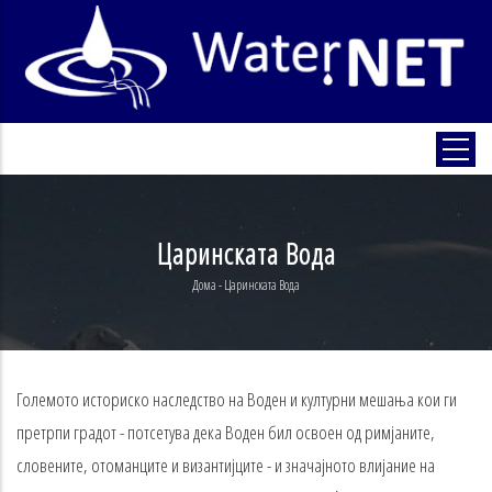
Skip
to
main
content
Царинската Вода
Дома
-
Царинската Вода
Breadcrumb
Големото историско наследство на Воден и културни мешања кои ги
претрпи градот - потсетува дека Воден бил освоен од римјаните,
словените, отоманците и византијците - и значајното влијание на