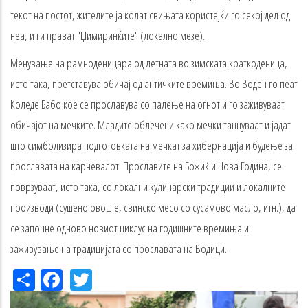
текот на постот, жителите ја колат свињата користејќи го секој дел од
неа, и ги прават "Џимиринќите" (локално мезе).
Менување на рамноденицара од летната во зимската краткоденица,
исто така, претставува обичај од античките времиња. Во Воден го пеат
Коледе Бабо кое се прославува со палење на огнот и го заживуваат
обичајот на мечките. Младите облечени како мечки танцуваат и јадат
што симболизира подготовката на мечкат за хибернација и будење за
прославата на карневалот. Прославите на Божиќ и Нова Година, се
поврзуваат, исто така, со локални кулинарски традиции и локалните
производи (сушено овошје, свинско месо со сусамово масло, итн.), да
се започне одново новиот циклус на годишните времиња и
заживување на традицијата со прославата на Водици.
Share
Facebook
Twitter