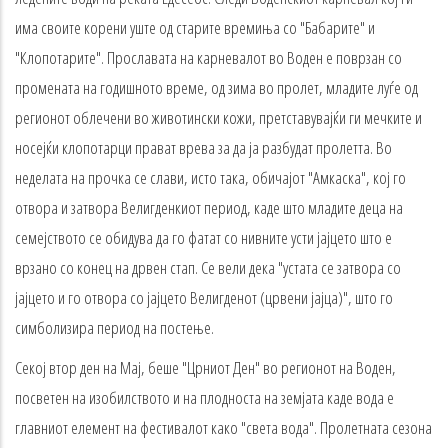
има своите корени уште од старите времиња со "Бабарите" и
"Клопотарите". Прославата на карневалот во Воден е поврзан со
промената на годишното време, од зима во пролет, младите луѓе од
регионот облечени во животински кожи, претставувајќи ги мечките и
носејќи клопотарци прават врева за да ја разбудат пролетта. Во
неделата на прочка се слави, исто така, обичајот "Амкаска", кој го
отвора и затвора Велигденкиот период, каде што младите деца на
семејството се обидува да го фатат со нивните усти јајцето што е
врзано со конец на дрвен стап. Се вели дека "устата се затвора со
јајцето и го отвора со јајцето Велигденот (црвени јајца)", што го
симболизира период на постење.
Секој втор ден на Мај, беше "Црниот Ден" во регионот на Воден,
посветен на изобилството и на плодноста на земјата каде вода е
главниот елемент на фестивалот како "света вода". Пролетната сезона