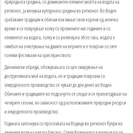
природната средина, со доминантен елемент моќтта на водата на
регионот, ја менуваа културната средина во регионот. Во Воден
среќаваме традиции и обичаи кои имаат свои корени од античко
време и се поврзуваат колку со промените низ годините и со
елементот на водата, толку и со религијата. Исто така, водата е
симбол на очистување на душите на верните и е поврзан со сите
големи фестивали на христијанството.
Дионизиски обреди, обожувањaта со цел смирување на
деструктивната моќ на водата, но и традиции поврзани со
земјоделското производство се чуваат до ден денес во Воден.
Обичаите и традициите во подрачјето се следат и се прилагодуваат на
четирите сезони, во зависност од расположливите природни ресурси
и земјоделското производство.
Годината започнува со прославата на Водици во регионот Ќупри во
ледените води на реката Едесеос. Следи Воденскиот карневал кој ги