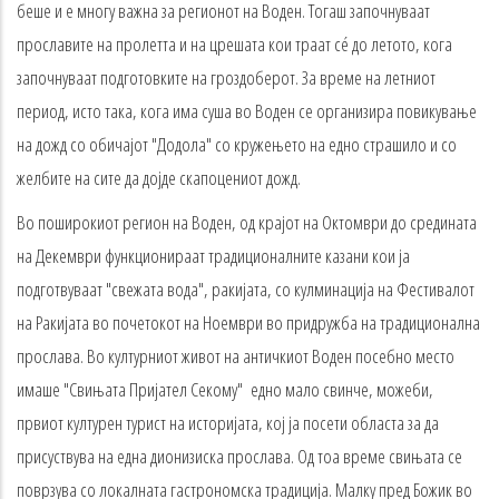
беше и е многу важна за регионот на Воден. Тогаш започнуваат
прославите на пролетта и на црешата кои траат сé до летото, кога
започнуваат подготовките на гроздоберот. За време на летниот
период, исто така, кога има суша во Воден се организира повикување
на дожд со обичајот "Додола" со кружењето на едно страшило и со
желбите на сите да дојде скапоцениот дожд.
Во поширокиот регион на Воден, од крајот на Октомври до средината
на Декември функционираат традиционалните казани кои ја
подготвуваат "свежата вода", ракијата, со кулминација на Фестивалот
на Ракијата во почетокот на Ноември во придружба на традиционална
прослава. Во културниот живот на античкиот Воден посебно место
имаше "Свињата Пријател Секому" едно мало свинче, можеби,
првиот културен турист на историјата, кој ја посети областа за да
присуствува на една дионизиска прослава. Од тоа време свињата се
поврзува со локалната гастрономска традиција. Малку пред Божик во