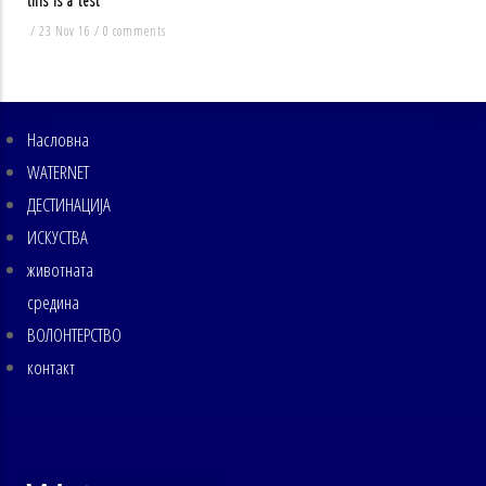
this is a test
/
23 Nov 16
/
0 comments
Насловна
MAIN
NAVIGATION
WATERNET
ДЕСТИНАЦИЈА
ИСКУСТВА
животната
средина
ВОЛОНТЕРСТВО
контакт