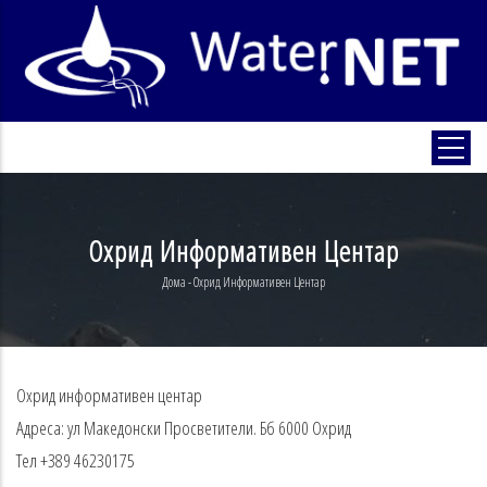
Skip
to
main
content
Охрид Информативен Центар
Дома
-
Охрид Информативен Центар
Breadcrumb
Охрид
информативен центар
Адреса: ул
Македонски
Просветители
.
Бб 6000
Охрид
Тел
+389 46230175