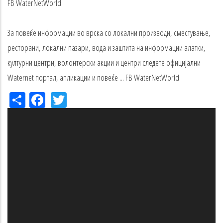
FB
WaterNetWorld
За повеќе
информации во врска со
локални производи
, сместување,
ресторани
, локални пазари,
вода
и заштита
на информации
алатки
,
културни центри,
волонтерски акции
и
центри
следете
официјални
Waternet
портал
, апликации
и повеќе ...
FB
WaterNetWorld
Share
Facebook
Twitter